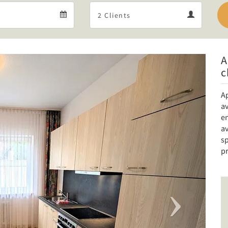
Departure
Guests
Departure
Guests
calendar
calendar
A
Next
c
A
av
e
a
sp
p